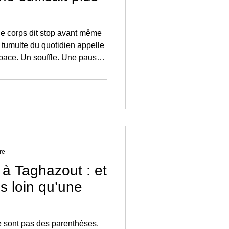
 le corps dit stop avant même
 tumulte du quotidien appelle
space. Un souffle. Une pause
soin croissant de recentrage
re que naît une nouvelle façon
n-être sur mesure.
re
 à Taghazout : et
us loin qu’une
ne sont pas des parenthèses.