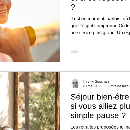
?
Il est un moment, parfois, où
que l’esprit comprenne.Où le
un silence plus grand. Un e
consciente. C’est dans ce be
et de transformation intérieu
de voyager : les retraites bie
Thierry Geschals
28 mai 2025
3 min de lectu
Séjour bien-être
si vous alliez pl
simple pause ?
Les retraites proposées ici 