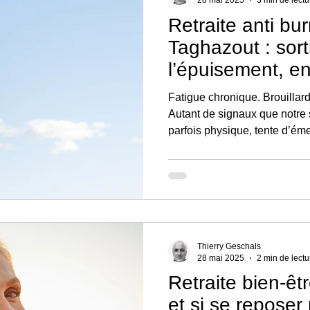
28 mai 2025
3 min de lectu
Retraite anti bu
Taghazout : sort
l’épuisement, e
Fatigue chronique. Brouillar
Autant de signaux que notre 
parfois physique, tente d’éme
un monde où la pression ne d
performance est devenue nor
manifeste plus seulement dan
âmes.
Thierry Geschals
28 mai 2025
2 min de lectu
Retraite bien-êt
et si se reposer 