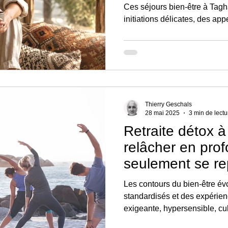
Ces séjours bien-être à Tag
initiations délicates, des ap
unissent le soin, la conscien
juste.
Thierry Geschals
28 mai 2025
3 min de lectu
Retraite détox à
relâcher en pro
seulement se re
Les contours du bien-être év
standardisés et des expérien
exigeante, hypersensible, cu
une offre plus profonde, plus 