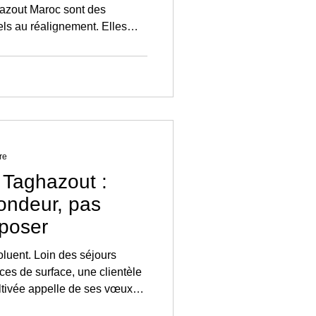
hazout Maroc sont des
pels au réalignement. Elles
ce, le mouvement et la parole
re
 Taghazout :
fondeur, pas
poser
oluent. Loin des séjours
ces de surface, une clientèle
ltivée appelle de ses vœux
holistique, plus vraie.