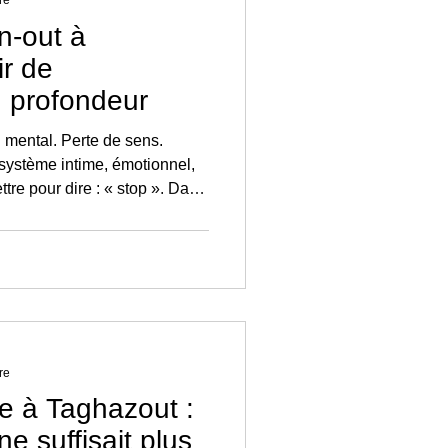
re
rn-out à
ir de
n profondeur
d mental. Perte de sens.
système intime, émotionnel,
ttre pour dire : « stop ». Dans
écroît jamais, où la
me, le burn-out ne se
s les corps, mais dans les
re
re à Taghazout :
ne suffisait plus