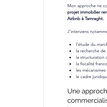
Mon approche ne cons
projet immobilier re
Airbnb à Tamraght.
J’interviens notamme
l’étude du marc
la recherche de
la structuration
la fiscalité fran
les mécanismes
le cadre juridiq
Une approche
commercialis