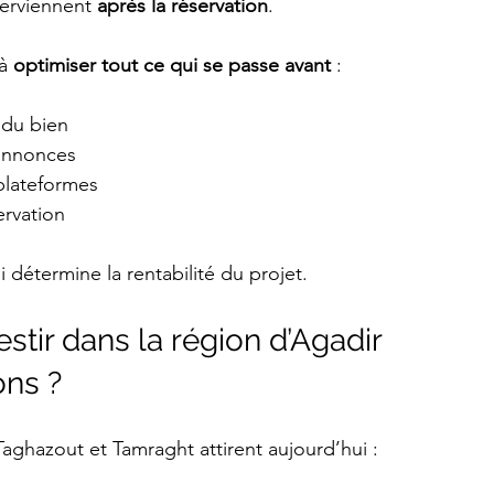
terviennent 
après la réservation
.
à 
optimiser tout ce qui se passe avant
 :
 du bien
 annonces
s plateformes
ervation
 détermine la rentabilité du projet.
stir dans la région d’Agadir
ons ?
Taghazout et Tamraght attirent aujourd’hui :