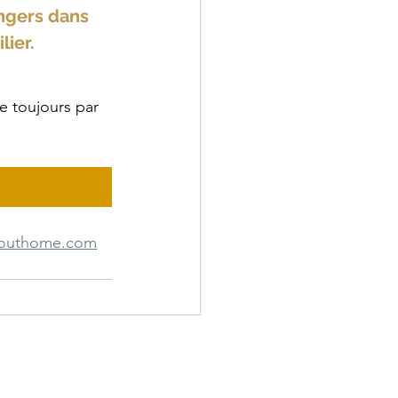
ngers dans 
lier.
 toujours par 
outhome.com