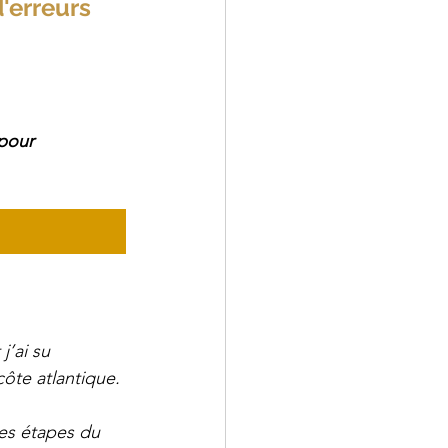
'erreurs 
pour 
j’ai su 
ôte atlantique.
les étapes du 