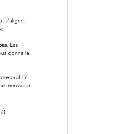
t s’aligne. 
e.
pas
. Les 
ous donne la 
re profil ? 
ne rénovation 
 à 