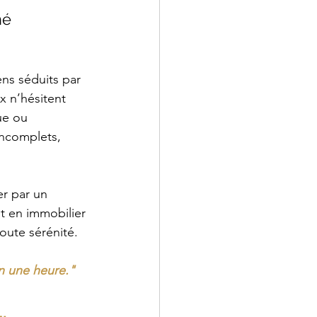
hé 
ns séduits par 
x n’hésitent 
ue ou 
 incomplets, 
er par un 
t en immobilier 
toute sérénité.
en une heure."