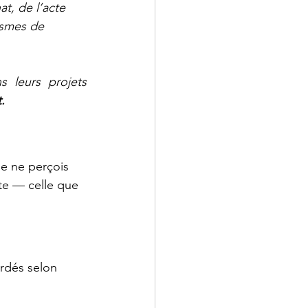
t, de l’acte 
ismes de 
 leurs projets 
.
je ne perçois 
te — celle que 
rdés selon 