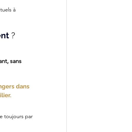
tuels à 
nt
 ?
nt, sans 
ngers dans 
lier.
 toujours par 