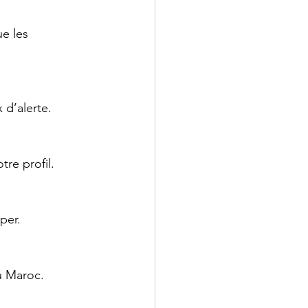
e les 
 d’alerte.
re profil.
per.
u Maroc.