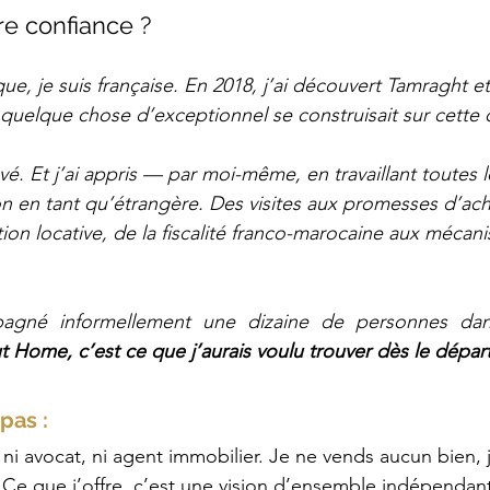
re confiance ?
e, je suis française. En 2018, j’ai découvert Tamraght et 
elque chose d’exceptionnel se construisait sur cette c
ové. Et j’ai appris — par moi-même, en travaillant toutes 
on en tant qu’étrangère. Des visites aux promesses d’acha
tion locative, de la fiscalité franco-marocaine aux mécan
pagné informellement une dizaine de personnes dans
 Home, c’est ce que j’aurais voulu trouver dès le départ
pas :
, ni avocat, ni agent immobilier. Je ne vends aucun bien, 
Ce que j’offre, c’est une vision d’ensemble indépendan