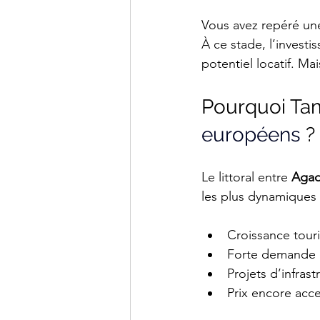
Vous avez repéré une 
À ce stade, l’investi
potentiel locatif. Ma
Pourquoi Tamr
européens
 ?
Le littoral entre 
Agad
les plus dynamiques
Croissance tour
Forte demande e
Projets d’infra
Prix encore acc