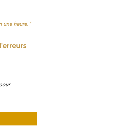
en une heure."
'erreurs 
pour 