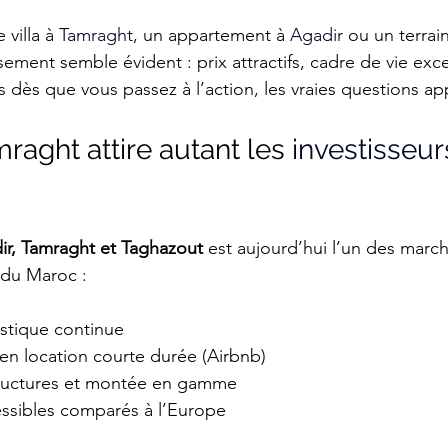
villa à 
Ta
mraght
, un appartement à 
Agadir
 ou un terrain
ssement semble évident : prix attractifs, cadre de vie exce
is dès que vous passez à l’action, les vraies questions ap
aght attire autant les 
investisseur
ir, Tamraght et Taghazout
 est aujourd’hui l’un des marc
 du Maroc :
istique continue
n location courte durée (Airbnb)
structures et montée en gamme
essibles comparés à l’Europe