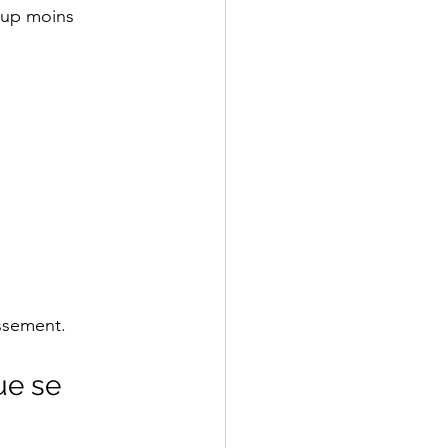
coup moins 
ssement.
ue se 