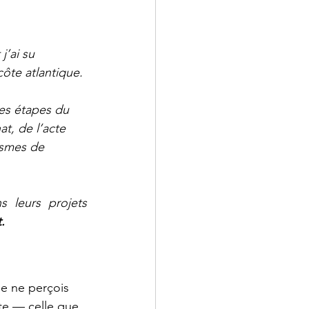
j’ai su 
ôte atlantique.
les étapes du 
t, de l’acte 
ismes de 
 leurs projets 
.
je ne perçois 
te — celle que 