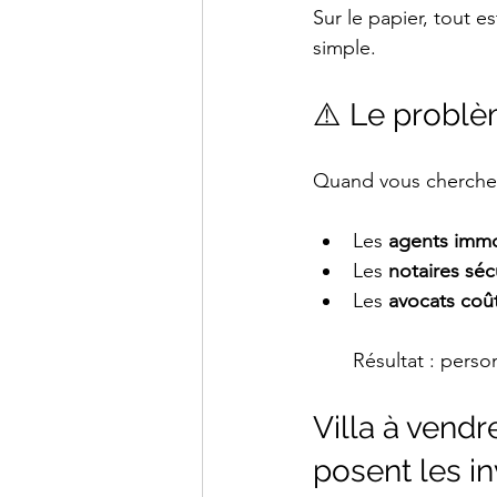
Sur le papier, tout e
simple.
⚠️ Le problè
Quand vous cherchez
Les 
agents immo
Les 
notaires séc
Les 
avocats coû
Résultat : pers
Villa à vendr
posent les i