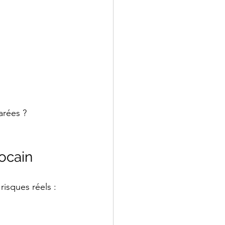
arées ?
ocain
isques réels :