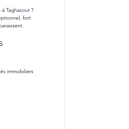
 à 
Taghazout
 ?
ptionnel, fort 
paraissent.
s 
hés immobiliers 